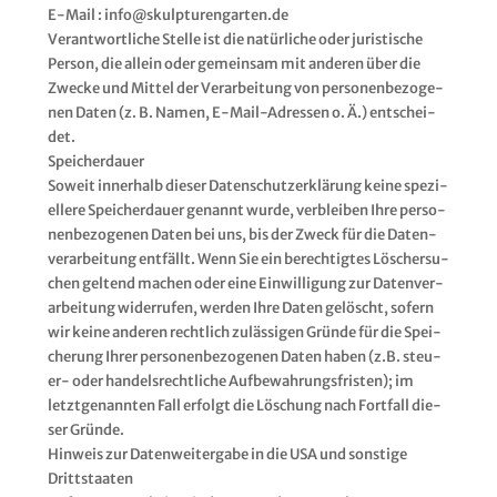
E‑Mail : info@​skulpturengarten.​de
Ver­ant­wort­li­che Stel­le ist die natür­li­che oder juris­ti­sche
Per­son, die allein oder gemein­sam mit ande­ren über die
Zwe­cke und Mit­tel der Ver­ar­bei­tung von per­so­nen­be­zo­ge­
nen Daten (z. B. Namen, E‑Mail-Adres­sen o. Ä.) ent­schei­
det.
Spei­cher­dau­er
Soweit inner­halb die­ser Daten­schutz­er­klä­rung kei­ne spe­zi­
el­le­re Spei­cher­dau­er genannt wur­de, ver­blei­ben Ihre per­so­
nen­be­zo­ge­nen Daten bei uns, bis der Zweck für die Daten­
ver­ar­bei­tung ent­fällt. Wenn Sie ein berech­tig­tes Löscher­su­
chen gel­tend machen oder eine Ein­wil­li­gung zur Daten­ver­
ar­bei­tung wider­ru­fen, wer­den Ihre Daten gelöscht, sofern
wir kei­ne ande­ren recht­lich zuläs­si­gen Grün­de für die Spei­
che­rung Ihrer per­so­nen­be­zo­ge­nen Daten haben (z.B. steu­
er- oder han­dels­recht­li­che Auf­be­wah­rungs­fris­ten); im
letzt­ge­nann­ten Fall erfolgt die Löschung nach Fort­fall die­
ser Grün­de.
Hin­weis zur Daten­wei­ter­ga­be in die USA und sons­ti­ge
Dritt­staa­ten