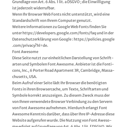
Grund­la­ge von Art. 6 Abs. 1 lit. a DSGVO ; die Ein­wil­li­gung
ist jeder­zeit wider­ruf­bar.
Wenn Ihr Brow­ser Web Fonts nicht unter­stützt, wird eine
Stan­dard­schrift von Ihrem Com­pu­ter genutzt.
Wei­te­re Infor­ma­tio­nen zu Goog­le Web Fonts fin­den Sie
unter https://​deve​lo​pers​.goog​le​.com/​f​o​n​t​s​/​faq und in der
Daten­schutz­er­klä­rung von Goog­le : https://​poli​ci​es​.goog​le​
.com/​p​r​i​v​a​c​y​?​h​l​=de.
Font Awe­so­me
Die­se Sei­te nutzt zur ein­heit­li­chen Dar­stel­lung von Schrift­
ar­ten und Sym­bo­len Font Awe­so­me. Anbie­ter ist die Fon­ti­
cons, Inc., 6 Por­ter Road Apart­ment 3R, Cam­bridge, Mas­sa­
chu­setts, USA.
Beim Auf­ruf einer Sei­te lädt Ihr Brow­ser die benö­tig­ten
Fonts in ihren Brow­ser­cache, um Tex­te, Schrift­ar­ten und
Sym­bo­le kor­rekt anzu­zei­gen. Zu die­sem Zweck muss der
von Ihnen ver­wen­de­te Brow­ser Ver­bin­dung zu den Ser­vern
von Font Awe­so­me auf­neh­men. Hier­durch erlangt Font
Awe­so­me Kennt­nis dar­über, dass über Ihre IP-Adres­se die­se
Web­site auf­ge­ru­fen wur­de. Die Nut­zung von Font Awe­so­
me erfolgt auf Grund­la­ge von Art. 6 Abs. 1 lit. f DSGVO. Wir