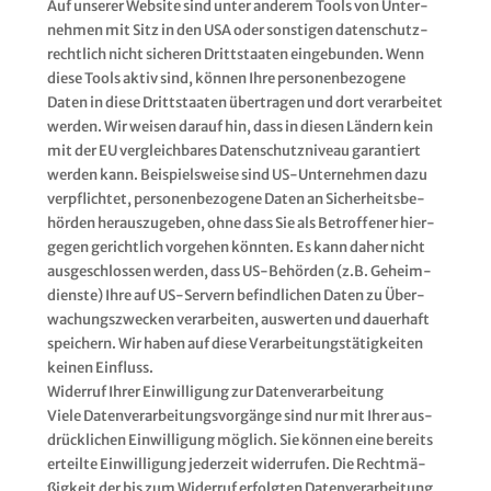
Auf unse­rer Web­site sind unter ande­rem Tools von Unter­
neh­men mit Sitz in den USA oder sons­ti­gen daten­schutz­
recht­lich nicht siche­ren Dritt­staa­ten ein­ge­bun­den. Wenn
die­se Tools aktiv sind, kön­nen Ihre per­so­nen­be­zo­ge­ne
Daten in die­se Dritt­staa­ten über­tra­gen und dort ver­ar­bei­tet
wer­den. Wir wei­sen dar­auf hin, dass in die­sen Län­dern kein
mit der EU ver­gleich­ba­res Daten­schutz­ni­veau garan­tiert
wer­den kann. Bei­spiels­wei­se sind US-Unter­neh­men dazu
ver­pflich­tet, per­so­nen­be­zo­ge­ne Daten an Sicher­heits­be­
hör­den her­aus­zu­ge­ben, ohne dass Sie als Betrof­fe­ner hier­
ge­gen gericht­lich vor­ge­hen könn­ten. Es kann daher nicht
aus­ge­schlos­sen wer­den, dass US-Behör­den (z.B. Geheim­
diens­te) Ihre auf US-Ser­vern befind­li­chen Daten zu Über­
wa­chungs­zwe­cken ver­ar­bei­ten, aus­wer­ten und dau­er­haft
spei­chern. Wir haben auf die­se Ver­ar­bei­tungs­tä­tig­kei­ten
kei­nen Ein­fluss.
Wider­ruf Ihrer Ein­wil­li­gung zur Daten­ver­ar­bei­tung
Vie­le Daten­ver­ar­bei­tungs­vor­gän­ge sind nur mit Ihrer aus­
drück­li­chen Ein­wil­li­gung mög­lich. Sie kön­nen eine bereits
erteil­te Ein­wil­li­gung jeder­zeit wider­ru­fen. Die Recht­mä­
ßig­keit der bis zum Wider­ruf erfolg­ten Daten­ver­ar­bei­tung