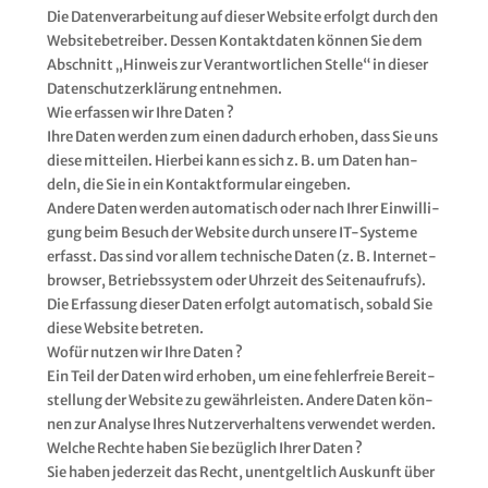
Die Daten­ver­ar­bei­tung auf die­ser Web­site erfolgt durch den
Web­site­be­trei­ber. Des­sen Kon­takt­da­ten kön­nen Sie dem
Abschnitt „Hin­weis zur Ver­ant­wort­li­chen Stel­le“ in die­ser
Daten­schutz­er­klä­rung ent­neh­men.
Wie erfas­sen wir Ihre Daten ?
Ihre Daten wer­den zum einen dadurch erho­ben, dass Sie uns
die­se mit­tei­len. Hier­bei kann es sich z. B. um Daten han­
deln, die Sie in ein Kon­takt­for­mu­lar ein­ge­ben.
Ande­re Daten wer­den auto­ma­tisch oder nach Ihrer Ein­wil­li­
gung beim Besuch der Web­site durch unse­re IT-Sys­te­me
erfasst. Das sind vor allem tech­ni­sche Daten (z. B. Inter­net­
brow­ser, Betriebs­sys­tem oder Uhr­zeit des Sei­ten­auf­rufs).
Die Erfas­sung die­ser Daten erfolgt auto­ma­tisch, sobald Sie
die­se Web­site betre­ten.
Wofür nut­zen wir Ihre Daten ?
Ein Teil der Daten wird erho­ben, um eine feh­ler­freie Bereit­
stel­lung der Web­site zu gewähr­leis­ten. Ande­re Daten kön­
nen zur Ana­ly­se Ihres Nut­zer­ver­hal­tens ver­wen­det wer­den.
Wel­che Rech­te haben Sie bezüg­lich Ihrer Daten ?
Sie haben jeder­zeit das Recht, unent­gelt­lich Aus­kunft über