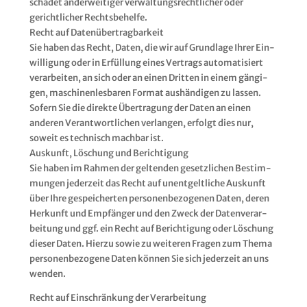
scha­det ander­wei­ti­ger ver­wal­tungs­recht­li­cher oder
gericht­li­cher Rechts­be­hel­fe.
Recht auf Daten­über­trag­bar­keit
Sie haben das Recht, Daten, die wir auf Grund­la­ge Ihrer Ein­
wil­li­gung oder in Erfül­lung eines Ver­trags auto­ma­ti­siert
ver­ar­bei­ten, an sich oder an einen Drit­ten in einem gän­gi­
gen, maschi­nen­les­ba­ren For­mat aus­hän­di­gen zu las­sen.
Sofern Sie die direk­te Über­tra­gung der Daten an einen
ande­ren Ver­ant­wort­li­chen ver­lan­gen, erfolgt dies nur,
soweit es tech­nisch mach­bar ist.
Aus­kunft, Löschung und Berich­ti­gung
Sie haben im Rah­men der gel­ten­den gesetz­li­chen Bestim­
mun­gen jeder­zeit das Recht auf unent­gelt­li­che Aus­kunft
über Ihre gespei­cher­ten per­so­nen­be­zo­ge­nen Daten, deren
Her­kunft und Emp­fän­ger und den Zweck der Daten­ver­ar­
bei­tung und ggf. ein Recht auf Berich­ti­gung oder Löschung
die­ser Daten. Hier­zu sowie zu wei­te­ren Fra­gen zum The­ma
per­so­nen­be­zo­ge­ne Daten kön­nen Sie sich jeder­zeit an uns
wenden.
Recht auf Ein­schrän­kung der Ver­ar­bei­tung