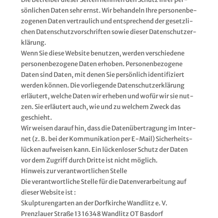
sön­li­chen Daten sehr ernst. Wir behan­deln Ihre per­so­nen­be­
zo­ge­nen Daten ver­trau­lich und ent­spre­chend der gesetz­li­
chen Daten­schutz­vor­schrif­ten sowie die­ser Daten­schutz­er­
klä­rung.
Wenn Sie die­se Web­site benut­zen, wer­den ver­schie­de­ne
per­so­nen­be­zo­ge­ne Daten erho­ben. Per­so­nen­be­zo­ge­ne
Daten sind Daten, mit denen Sie per­sön­lich iden­ti­fi­ziert
wer­den kön­nen. Die vor­lie­gen­de Daten­schutz­er­klä­rung
erläu­tert, wel­che Daten wir erhe­ben und wofür wir sie nut­
zen. Sie erläu­tert auch, wie und zu wel­chem Zweck das
geschieht.
Wir wei­sen dar­auf hin, dass die Daten­über­tra­gung im Inter­
net (z. B. bei der Kom­mu­ni­ka­ti­on per E‑Mail) Sicher­heits­
lü­cken auf­wei­sen kann. Ein lücken­lo­ser Schutz der Daten
vor dem Zugriff durch Drit­te ist nicht mög­lich.
Hin­weis zur ver­ant­wort­li­chen Stel­le
Die ver­ant­wort­li­che Stel­le für die Daten­ver­ar­bei­tung auf
die­ser Web­site ist :
Skulp­tu­ren­gar­ten an der Dorf­kir­che Wand­litz e. V.
Prenz­lau­er Stra­ße 13 16348 Wand­litz OT Bas­dorf