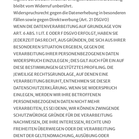
bleibt vom Wider­ruf unbe­rührt.
Wider­spruchs­recht gegen die Daten­er­he­bung in beson­de­ren
Fäl­len sowie gegen Direkt­wer­bung (Art. 21 DSGVO)
WENN DIE DATENVERARBEITUNG AUF GRUNDLAGE VON
ART. 6 ABS. 1 LIT. E ODER F DSGVO ERFOLGT, HABEN SIE
JEDERZEIT DAS RECHT, AUS GRÜNDEN, DIE SICH AUS IHRER
BESONDEREN SITUATION ERGEBEN, GEGEN DIE
VERARBEITUNG IHRER PERSONENBEZOGENEN DATEN
WIDERSPRUCH EINZULEGEN ; DIES GILT AUCH FÜR EIN AUF
DIESE BESTIMMUNGEN GESTÜTZTES PROFILING. DIE
JEWEILIGE RECHTSGRUNDLAGE, AUF DENEN EINE
VERARBEITUNG BERUHT, ENTNEHMEN SIE DIESER
DATENSCHUTZERKLÄRUNG. WENN SIE WIDERSPRUCH
EINLEGEN, WERDEN WIR IHRE BETROFFENEN
PERSONENBEZOGENEN DATEN NICHT MEHR
VERARBEITEN, ES SEI DENN, WIR KÖNNEN ZWINGENDE
SCHUTZWÜRDIGE GRÜNDE FÜR DIE VERARBEITUNG
NACHWEISEN, DIE IHRE INTERESSEN, RECHTE UND
FREIHEITEN ÜBERWIEGEN ODER DIE VERARBEITUNG
DIENT DER GELTENDMACHUNG, AUSÜBUNG ODER