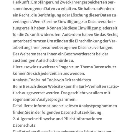
Her­kunft, Emp­fän­ger und Zweck Ihrer gespei­cher­ten per­
so­nen­be­zo­ge­nen Daten zu erhal­ten. Sie haben außer­dem
ein Recht, die Berich­ti­gung oder Löschung die­ser Daten zu
ver­lan­gen. Wenn Sie eine Ein­wil­li­gung zur Daten­ver­ar­bei­
tung erteilt haben, kön­nen Sie die­se Ein­wil­li­gung jeder­zeit
für die Zukunft wider­ru­fen. Außer­dem haben Sie das Recht,
unter bestimm­ten Umstän­den die Ein­schrän­kung der Ver­
ar­bei­tung Ihrer per­so­nen­be­zo­ge­nen Daten zu ver­lan­gen.
Des Wei­te­ren steht Ihnen ein Beschwer­de­recht bei der
zustän­di­gen Auf­sichts­be­hör­de zu.
Hier­zu sowie zu wei­te­ren Fra­gen zum The­ma Daten­schutz
kön­nen Sie sich jeder­zeit an uns wen­den.
Ana­ly­se-Tools und Tools von Dritt­an­bie­tern
Beim Besuch die­ser Web­site kann Ihr Surf-Ver­hal­ten sta­tis­
tisch aus­ge­wer­tet wer­den. Das geschieht vor allem mit
soge­nann­ten Ana­ly­se­pro­gram­men.
Detail­lier­te Infor­ma­tio­nen zu die­sen Ana­ly­se­pro­gram­men
fin­den Sie in der fol­gen­den Daten­schutz­er­klä­rung.
2. All­ge­mei­ne Hin­wei­se und Pflicht­in­for­ma­tio­nen
Daten­schutz
Die Betrei­ber die­ser Sei­ten neh­men den Schutz Ihrer per­