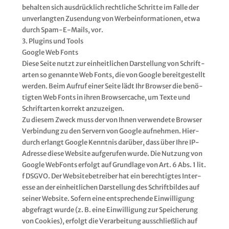
behal­ten sich aus­drück­lich recht­li­che Schrit­te im Fal­le der
unver­lang­ten Zusen­dung von Wer­be­infor­ma­tio­nen, etwa
durch Spam-E-Mails, vor.
3. Plug­ins und Tools
Goog­le Web Fonts
Die­se Sei­te nutzt zur ein­heit­li­chen Dar­stel­lung von Schrift­
ar­ten so genann­te Web Fonts, die von Goog­le bereit­ge­stellt
wer­den. Beim Auf­ruf einer Sei­te lädt Ihr Brow­ser die benö­
tig­ten Web Fonts in ihren Brow­ser­cache, um Tex­te und
Schrift­ar­ten kor­rekt anzu­zei­gen.
Zu die­sem Zweck muss der von Ihnen ver­wen­de­te Brow­ser
Ver­bin­dung zu den Ser­vern von Goog­le auf­neh­men. Hier­
durch erlangt Goog­le Kennt­nis dar­über, dass über Ihre IP-
Adres­se die­se Web­site auf­ge­ru­fen wur­de. Die Nut­zung von
Goog­le Web­Fonts erfolgt auf Grund­la­ge von Art. 6 Abs. 1 lit.
f DSGVO. Der Web­site­be­trei­ber hat ein berech­tig­tes Inter­
es­se an der ein­heit­li­chen Dar­stel­lung des Schrift­bil­des auf
sei­ner Web­site. Sofern eine ent­spre­chen­de Ein­wil­li­gung
abge­fragt wur­de (z. B. eine Ein­wil­li­gung zur Spei­che­rung
von Coo­kies), erfolgt die Ver­ar­bei­tung aus­schließ­lich auf