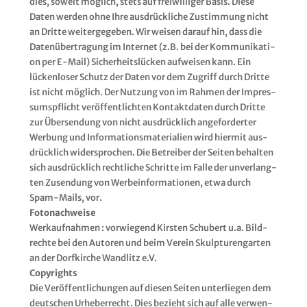
dies, soweit mög­lich, stets auf frei­wil­li­ger Basis. Die­se
Daten wer­den ohne Ihre aus­drück­li­che Zustim­mung nicht
an Drit­te wei­ter­ge­ge­ben. Wir wei­sen dar­auf hin, dass die
Daten­über­tra­gung im Inter­net (z.B. bei der Kom­mu­ni­ka­ti­
on per E‑Mail) Sicher­heits­lü­cken auf­wei­sen kann. Ein
lücken­lo­ser Schutz der Daten vor dem Zugriff durch Drit­te
ist nicht mög­lich. Der Nut­zung von im Rah­men der Impres­
sums­pflicht ver­öf­fent­lich­ten Kon­takt­da­ten durch Drit­te
zur Über­sen­dung von nicht aus­drück­lich ange­for­der­ter
Wer­bung und Infor­ma­ti­ons­ma­te­ria­li­en wird hier­mit aus­
drück­lich wider­spro­chen. Die Betrei­ber der Sei­ten behal­ten
sich aus­drück­lich recht­li­che Schrit­te im Fal­le der unver­lang­
ten Zusen­dung von Wer­be­infor­ma­tio­nen, etwa durch
Spam-Mails, vor.
Foto­nach­wei­se
Werk­auf­nah­men : vor­wie­gend Kirs­ten Schu­bert u.a. Bild­
rech­te bei den Autoren und beim Ver­ein Skulp­tu­ren­gar­ten
an der Dorf­kir­che Wand­litz e.V.
Copy­rights
Die Ver­öf­fent­li­chun­gen auf die­sen Sei­ten unter­lie­gen dem
deut­schen Urhe­ber­recht. Dies bezieht sich auf alle ver­wen­