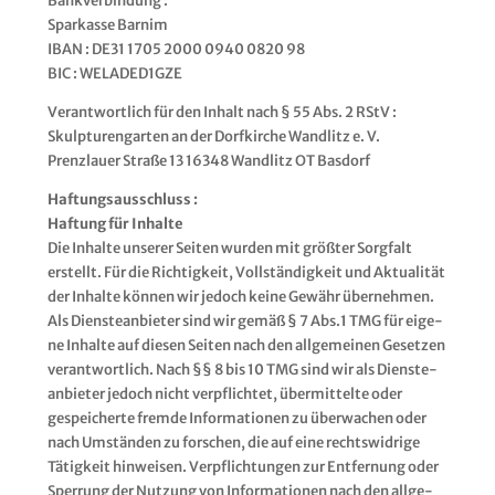
Bank­ver­bin­dung :
Spar­kas­se Bar­nim
IBAN : DE31 1705 2000 0940 0820 98
BIC : WELADED1GZE
Ver­ant­wort­lich für den Inhalt nach § 55 Abs. 2 RStV :
Skulp­tu­ren­gar­ten an der Dorf­kir­che Wand­litz e. V.
Prenz­lau­er Stra­ße 13 16348 Wand­litz OT Basdorf
Haf­tungs­aus­schluss :
Haf­tung für Inhal­te
Die Inhal­te unse­rer Sei­ten wur­den mit größ­ter Sorg­falt
erstellt. Für die Rich­tig­keit, Voll­stän­dig­keit und Aktua­li­tät
der Inhal­te kön­nen wir jedoch kei­ne Gewähr über­neh­men.
Als Diens­te­an­bie­ter sind wir gemäß § 7 Abs.1 TMG für eige­
ne Inhal­te auf die­sen Sei­ten nach den all­ge­mei­nen Geset­zen
ver­ant­wort­lich. Nach §§ 8 bis 10 TMG sind wir als Diens­te­
an­bie­ter jedoch nicht ver­pflich­tet, über­mit­tel­te oder
gespei­cher­te frem­de Infor­ma­tio­nen zu über­wa­chen oder
nach Umstän­den zu for­schen, die auf eine rechts­wid­ri­ge
Tätig­keit hin­wei­sen. Ver­pflich­tun­gen zur Ent­fer­nung oder
Sper­rung der Nut­zung von Infor­ma­tio­nen nach den all­ge­