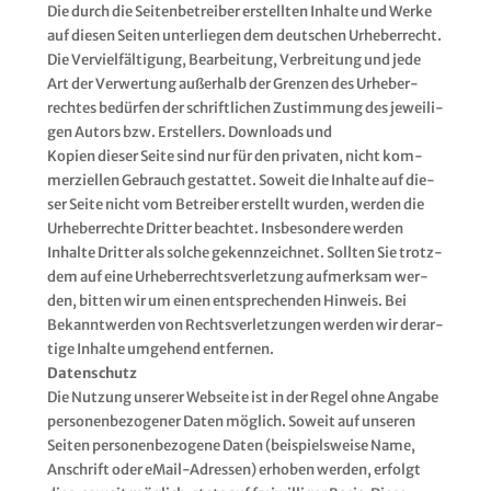
Die durch die Sei­ten­be­trei­ber erstell­ten Inhal­te und Wer­ke
auf die­sen Sei­ten unter­lie­gen dem deut­schen Urhe­ber­recht.
Die Ver­viel­fäl­ti­gung, Bear­bei­tung, Ver­brei­tung und jede
Art der Ver­wer­tung außer­halb der Gren­zen des Urhe­ber­
rech­tes bedür­fen der schrift­li­chen Zustim­mung des jewei­li­
gen Autors bzw. Erstel­lers. Down­loads und
Kopien die­ser Sei­te sind nur für den pri­va­ten, nicht kom­
mer­zi­el­len Gebrauch gestat­tet. Soweit die Inhal­te auf die­
ser Sei­te nicht vom Betrei­ber erstellt wur­den, wer­den die
Urhe­ber­rech­te Drit­ter beach­tet. Ins­be­son­de­re wer­den
Inhal­te Drit­ter als sol­che gekenn­zeich­net. Soll­ten Sie trotz­
dem auf eine Urhe­ber­rechts­ver­let­zung auf­merk­sam wer­
den, bit­ten wir um einen ent­spre­chen­den Hin­weis. Bei
Bekannt­wer­den von Rechts­ver­let­zun­gen wer­den wir der­ar­
ti­ge Inhal­te umge­hend ent­fer­nen.
Daten­schutz
Die Nut­zung unse­rer Web­sei­te ist in der Regel ohne Anga­be
per­so­nen­be­zo­ge­ner Daten mög­lich. Soweit auf unse­ren
Sei­ten per­so­nen­be­zo­ge­ne Daten (bei­spiels­wei­se Name,
Anschrift oder eMail-Adres­sen) erho­ben wer­den, erfolgt