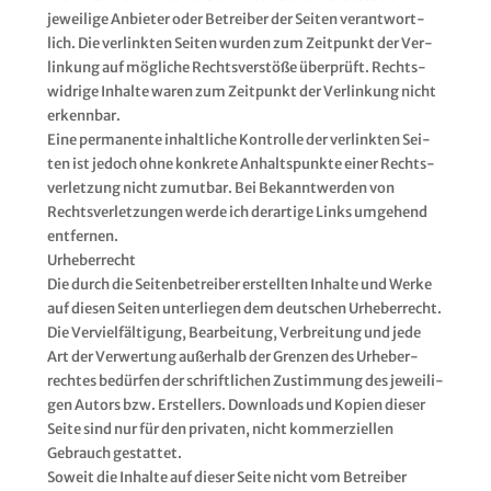
jewei­li­ge Anbie­ter oder Betrei­ber der Sei­ten ver­ant­wort­
lich. Die ver­link­ten Sei­ten wur­den zum Zeit­punkt der Ver­
lin­kung auf mög­li­che Rechts­ver­stö­ße über­prüft. Rechts­
wid­ri­ge Inhal­te waren zum Zeit­punkt der Ver­lin­kung nicht
erkenn­bar.
Eine per­ma­nen­te inhalt­li­che Kon­trol­le der ver­link­ten Sei­
ten ist jedoch ohne kon­kre­te Anhalts­punk­te einer Rechts­
ver­let­zung nicht zumut­bar. Bei Bekannt­wer­den von
Rechts­ver­let­zun­gen wer­de ich der­ar­ti­ge Links umge­hend
ent­fer­nen.
Urhe­ber­recht
Die durch die Sei­ten­be­trei­ber erstell­ten Inhal­te und Wer­ke
auf die­sen Sei­ten unter­lie­gen dem deut­schen Urhe­ber­recht.
Die Ver­viel­fäl­ti­gung, Bear­bei­tung, Ver­brei­tung und jede
Art der Ver­wer­tung außer­halb der Gren­zen des Urhe­ber­
rech­tes bedür­fen der schrift­li­chen Zustim­mung des jewei­li­
gen Autors bzw. Erstel­lers. Down­loads und Kopien die­ser
Sei­te sind nur für den pri­va­ten, nicht kom­mer­zi­el­len
Gebrauch gestat­tet.
Soweit die Inhal­te auf die­ser Sei­te nicht vom Betrei­ber