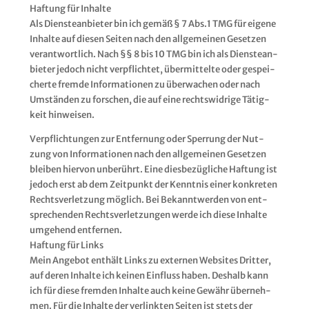
Haf­tung für Inhal­te
Als Diens­te­an­bie­ter bin ich gemäß § 7 Abs.1 TMG für eige­ne
Inhal­te auf die­sen Sei­ten nach den all­ge­mei­nen Geset­zen
ver­ant­wort­lich. Nach §§ 8 bis 10 TMG bin ich als Diens­te­an­
bie­ter jedoch nicht ver­pflich­tet, über­mit­tel­te oder gespei­
cher­te frem­de Infor­ma­tio­nen zu über­wa­chen oder nach
Umstän­den zu for­schen, die auf eine rechts­wid­ri­ge Tätig­
keit hinweisen.
Ver­pflich­tun­gen zur Ent­fer­nung oder Sper­rung der Nut­
zung von Infor­ma­tio­nen nach den all­ge­mei­nen Geset­zen
blei­ben hier­von unbe­rührt. Eine dies­be­züg­li­che Haf­tung ist
jedoch erst ab dem Zeit­punkt der Kennt­nis einer kon­kre­ten
Rechts­ver­let­zung mög­lich. Bei Bekannt­wer­den von ent­
spre­chen­den Rechts­ver­let­zun­gen wer­de ich die­se Inhal­te
umge­hend ent­fer­nen.
Haf­tung für Links
Mein Ange­bot ent­hält Links zu exter­nen Web­sites Drit­ter,
auf deren Inhal­te ich kei­nen Ein­fluss haben. Des­halb kann
ich für die­se frem­den Inhal­te auch kei­ne Gewähr über­neh­
men. Für die Inhal­te der ver­link­ten Sei­ten ist stets der