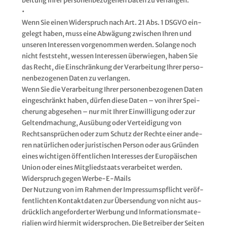
bei­tung Ihrer per­so­nen­be­zo­ge­nen Daten zu ver­lan­gen.
•
Wenn Sie einen Wider­spruch nach Art. 21 Abs. 1 DSGVO ein­
ge­legt haben, muss eine Abwä­gung zwi­schen Ihren und
unse­ren Inter­es­sen vor­ge­nom­men wer­den. Solan­ge noch
nicht fest­steht, wes­sen Inter­es­sen über­wie­gen, haben Sie
das Recht, die Ein­schrän­kung der Ver­ar­bei­tung Ihrer per­so­
nen­be­zo­ge­nen Daten zu ver­lan­gen.
Wenn Sie die Ver­ar­bei­tung Ihrer per­so­nen­be­zo­ge­nen Daten
ein­ge­schränkt haben, dür­fen die­se Daten – von ihrer Spei­
che­rung abge­se­hen – nur mit Ihrer Ein­wil­li­gung oder zur
Gel­tend­ma­chung, Aus­übung oder Ver­tei­di­gung von
Rechts­an­sprü­chen oder zum Schutz der Rech­te einer ande­
ren natür­li­chen oder juris­ti­schen Per­son oder aus Grün­den
eines wich­ti­gen öffent­li­chen Inter­es­ses der Euro­päi­schen
Uni­on oder eines Mit­glied­staats ver­ar­bei­tet wer­den.
Wider­spruch gegen Wer­be-E-Mails
Der Nut­zung von im Rah­men der Impres­sums­pflicht ver­öf­
fent­lich­ten Kon­takt­da­ten zur Über­sen­dung von nicht aus­
drück­lich ange­for­der­ter Wer­bung und Infor­ma­ti­ons­ma­te­
ria­li­en wird hier­mit wider­spro­chen. Die Betrei­ber der Sei­ten