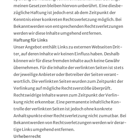
mei­nen Geset­zen blei­ben hier­von unbe­rührt. Eine dies­be­
züg­li­che Haf­tung ist jedoch erst ab dem Zeit­punkt der
Kennt­nis einer kon­kre­ten Rechts­ver­let­zung mög­lich. Bei
Bekannt­wer­den von ent­spre­chen­den Rechts­ver­let­zun­gen
wer­den wir die­se Inhal­te umge­hend ent­fer­nen.
Haf­tung für Links
Unser Ange­bot ent­hält Links zu exter­nen Web­sei­ten Drit­
ter, auf deren Inhal­te wir kei­nen Ein­fluss haben. Des­halb
kön­nen wir für die­se frem­den Inhal­te auch kei­ne Gewähr
über­neh­men. Für die Inhal­te der ver­link­ten Sei­ten ist stets
der jewei­li­ge Anbie­ter oder Betrei­ber der Sei­ten ver­ant­
wort­lich. Die ver­link­ten Sei­ten wur­den zum Zeit­punkt der
Ver­lin­kung auf mög­li­che Rechts­ver­stö­ße über­prüft.
Rechts­wid­ri­ge Inhal­te waren zum Zeit­punkt der Ver­lin­
kung nicht erkenn­bar. Eine per­ma­nen­te inhalt­li­che Kon­
trol­le der ver­link­ten Sei­ten ist jedoch ohne kon­kre­te
Anhalts­punk­te einer Rechts­ver­let­zung nicht zumut­bar. Bei
Bekannt­wer­den von Rechts­ver­let­zun­gen wer­den wir der­ar­
ti­ge Links umge­hend ent­fer­nen.
Urhe­ber­recht