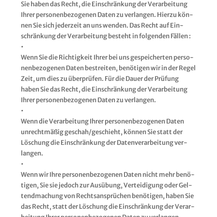
Sie haben das Recht, die Ein­schrän­kung der Ver­ar­bei­tung
Ihrer per­so­nen­be­zo­ge­nen Daten zu ver­lan­gen. Hier­zu kön­
nen Sie sich jeder­zeit an uns wen­den. Das Recht auf Ein­
schrän­kung der Ver­ar­bei­tung besteht in fol­gen­den Fäl­len :
•
Wenn Sie die Rich­tig­keit Ihrer bei uns gespei­cher­ten per­so­
nen­be­zo­ge­nen Daten bestrei­ten, benö­ti­gen wir in der Regel
Zeit, um dies zu über­prü­fen. Für die Dau­er der Prü­fung
haben Sie das Recht, die Ein­schrän­kung der Ver­ar­bei­tung
Ihrer per­so­nen­be­zo­ge­nen Daten zu ver­lan­gen.
•
Wenn die Ver­ar­bei­tung Ihrer per­so­nen­be­zo­ge­nen Daten
unrecht­mä­ßig geschah/geschieht, kön­nen Sie statt der
Löschung die Ein­schrän­kung der Daten­ver­ar­bei­tung ver­
lan­gen.
•
Wenn wir Ihre per­so­nen­be­zo­ge­nen Daten nicht mehr benö­
ti­gen, Sie sie jedoch zur Aus­übung, Ver­tei­di­gung oder Gel­
tend­ma­chung von Rechts­an­sprü­chen benö­ti­gen, haben Sie
das Recht, statt der Löschung die Ein­schrän­kung der Ver­ar­