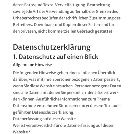
de­ten Fotos und Tex­te. Ver­viel­fäl­ti­gung, Bear­bei­tung
sowie jede Art der Ver­wen­dung außer­halb der Gren­zen des
Urhe­ber­rech­tes bedür­fen der schrift­li­chen Zustim­mung des
Betrei­bers. Down­loads und Kopien die­ser Sei­ten sind für
den pri­va­ten, nicht kom­mer­zi­el­len Gebrauch gestattet.
Datenschutz­erklärung
1. Datenschutz auf einen Blick
Allgemeine Hinweise
Die fol­gen­den Hin­wei­se geben einen ein­fa­chen Über­blick
dar­über, was mit Ihren per­so­nen­be­zo­ge­nen Daten pas­siert,
wenn Sie die­se Web­site besu­chen. Per­so­nen­be­zo­ge­ne Daten
sind alle Daten, mit denen Sie per­sön­lich iden­ti­fi­ziert wer­
den kön­nen. Aus­führ­li­che Infor­ma­tio­nen zum The­ma
Daten­schutz ent­neh­men Sie unse­rer unter die­sem Text auf­
ge­führ­ten Daten­schutz­er­klä­rung.
Daten­er­fas­sung auf die­ser Web­site
Wer ist ver­ant­wort­lich für die Daten­er­fas­sung auf die­ser
Web­site ?