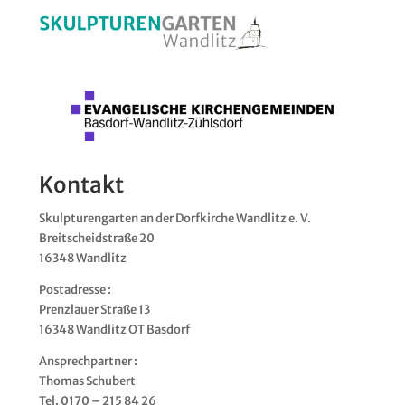
Kontakt
Skulp­tu­ren­gar­ten an der Dorf­kir­che Wand­litz e. V.
Breit­scheids­tra­ße 20
16348 Wand­litz
Post­adres­se :
Prenz­lau­er Stra­ße 13
16348 Wand­litz OT Basdorf
Ansprech­part­ner :
Tho­mas Schu­bert
Tel. 0170 – 215 84 26