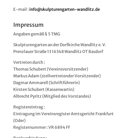
E‑mail
:
info@​skulpturengarten-​wandlitz.​de
Impressum
Anga­ben gemäß § 5 TMG
Skulp­tu­ren­gar­ten an der Dorf­kir­che Wand­litz e. V.
Prenz­lau­er Stra­ße 13 16348 Wand­litz OT Basdorf
Ver­tre­ten durch :
Tho­mas Schu­bert (Ver­eins­vor­sit­zen­der)
Mar­kus Adam (stell­ver­tre­ten­der Vor­sit­zen­der)
Dag­mar Amma­rell (Schrift­füh­re­rin)
Kirs­ten Schu­bert (Kas­sen­war­tin)
Albrecht Pyritz (Mit­glied des Vorstandes)
Regis­ter­ein­trag :
Ein­tra­gung im Ver­eins­re­gis­ter Amts­ge­richt Frank­furt
(Oder)
Regis­ter­num­mer : VR 6894 FF