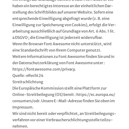
haben ein berech­tig­tes Inter­es­se an der ein­heit­li­chen Dar­
stel­lung des Schrift­bil­des auf unse­rer Web­site. Sofern eine
ent­spre­chen­de Ein­wil­li­gung abge­fragt wur­de (z. B. eine
Ein­wil­li­gung zur Spei­che­rung von Coo­kies), erfolgt die Ver­
ar­bei­tung aus­schließ­lich auf Grund­la­ge von Art. 6 Abs. 1 lit.
a DSGVO ; die Ein­wil­li­gung ist jeder­zeit wider­ruf­bar.
Wenn Ihr Brow­ser Font Awe­so­me nicht unter­stützt, wird
eine Stan­dard­schrift von Ihrem Com­pu­ter genutzt.
Wei­te­re Infor­ma­tio­nen zu Font Awe­so­me fin­den Sie und in
der Daten­schutz­er­klä­rung von Font Awe­so­me unter :
https://​fon​ta​we​so​me​.com/​p​r​i​v​acy.
Quel­le : eRecht24
Streit­schlich­tung
Die Euro­päi­sche Kom­mis­si­on stellt eine Platt­form zur
Online-Streit­bei­le­gung (OS) bereit : https://​ec​.euro​pa​.eu/​
c​o​n​s​u​m​e​r​s​/​odr. Unse­re E‑Mail-Adres­se fin­den Sie oben im
Impres­sum.
Wir sind nicht bereit oder ver­pflich­tet, an Streit­bei­le­gungs­
ver­fah­ren vor einer Ver­brau­cher­schlich­tungs­stel­le teil­zu­
neh­men.