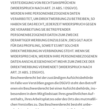
VERTEIDIGUNG VON RECHTSANSPRÜCHEN
(WIDERSPRUCH NACH ART. 21 ABS. 1 DSGVO).
WERDEN IHRE PERSONENBEZOGENEN DATEN
VERARBEITET, UM DIREKTWERBUNG ZU BETREIBEN, SO
HABEN SIE DAS RECHT, JEDERZEIT WIDERSPRUCH GEGEN
DIE VERARBEITUNG SIE BETREFFENDER
PERSONENBEZOGENER DATEN ZUM ZWECKE
DERARTIGER WERBUNG EINZULEGEN ; DIES GILT AUCH
FÜR DAS PROFILING, SOWEIT ES MIT SOLCHER
DIREKTWERBUNG IN VERBINDUNG STEHT. WENN SIE
WIDERSPRECHEN, WERDEN IHRE PERSONENBEZOGENEN
DATEN ANSCHLIESSEND NICHT MEHR ZUM ZWECKE DER
DIREKTWERBUNG VERWENDET (WIDERSPRUCH NACH
ART. 21 ABS. 2 DSGVO).
Beschwer­de­recht bei der zustän­di­gen Auf­sichts­be­hör­de
Im Fal­le von Ver­stö­ßen gegen die DSGVO steht den Betrof­f
e­nen ein Beschwer­de­recht bei einer Auf­sichts­be­hör­de, ins­
be­son­de­re in dem Mit­glied­staat ihres gewöhn­li­chen Auf­
ent­halts, ihres Arbeits­plat­zes oder des Orts des mut­maß­li­
chen Ver­sto­ßes zu. Das Beschwer­de­recht besteht unbe­